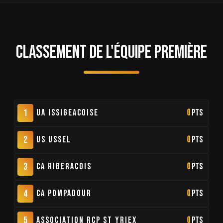
CLASSEMENT DE L'ÉQUIPE PREMIÈRE
1
UA Issigeacoise
0
pts
2
US Ussel
0
pts
3
CA Riberacois
0
pts
4
CA Pompadour
0
pts
5
Association RCP St Yriex
0
pts