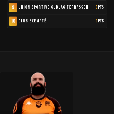
9
Union Sportive Cublac Terrasson
0
pts
10
Club Exempté
0
pts