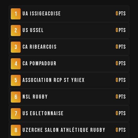
1
UA Issigeacoise
0
pts
2
US Ussel
0
pts
3
CA Ribearcois
0
pts
4
CA Pompadour
0
pts
5
Association RCP St Yriex
0
pts
6
NSL Rugby
0
pts
7
US Egletonnaise
0
pts
8
Uzerche Salon Athlétique Rugby
0
pts