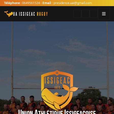
Téléphone :
0649561524 -
Email :
presidence.uai@gmail.com
UA ISSIGEAC
RUGBY
U
A
I
NION
THLÉTIQUE
SSIGEACOISE