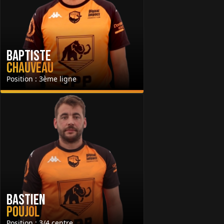
Baptiste
Chauveau
Position : 3ème ligne
Bastien
Poujol
Position : 3/4 centre