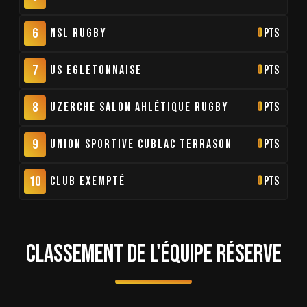
6
NSL Rugby
0
pts
7
US Egletonnaise
0
pts
8
Uzerche Salon Ahlétique Rugby
0
pts
9
Union Sportive Cublac Terrason
0
pts
10
Club Exempté
0
pts
CLASSEMENT DE L'ÉQUIPE RÉSERVE